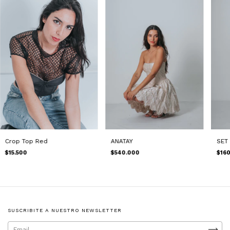
Crop Top Red
ANATAY
SET
$15.500
$540.000
$16
SUSCRIBITE A NUESTRO NEWSLETTER